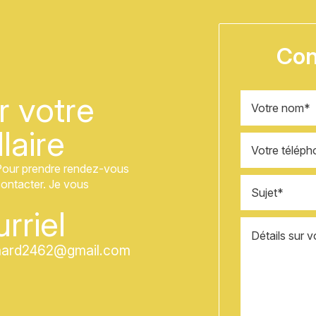
Con
Nom
 votre
*
laire
Téléphone
*
. Pour prendre rendez-vous
Sujet
contacter. Je vous
*
rriel
Message
*
mard2462@gmail.com