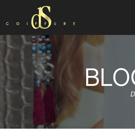
BLO
D