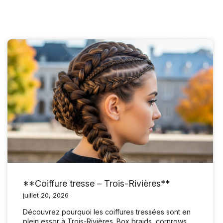
**Coiffure tresse – Trois-Rivières**
juillet 20, 2026
Découvrez pourquoi les coiffures tressées sont en
plein essor à Trois-Rivières. Box braids, cornrows,