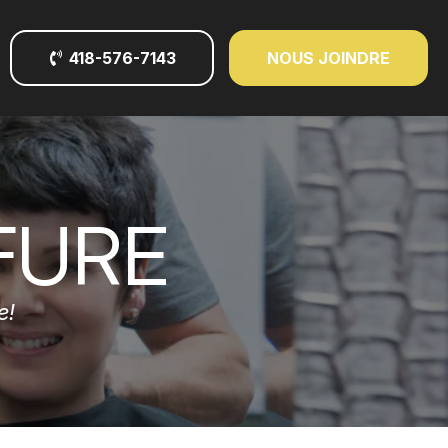
418-576-7143
NOUS JOINDRE
FURE
e!