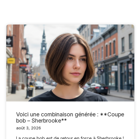
Voici une combinaison générée : **Coupe
bob – Sherbrooke**
août 3, 2026
La coupe bob est de retour en force à Sherbrooke !